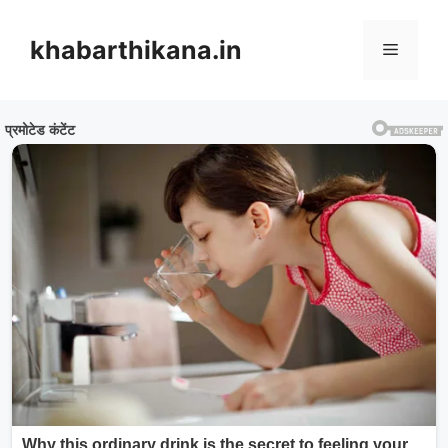
Skip
to
khabarthikana.in
Menu
content