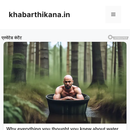
Skip
to
khabarthikana.in
Menu
content