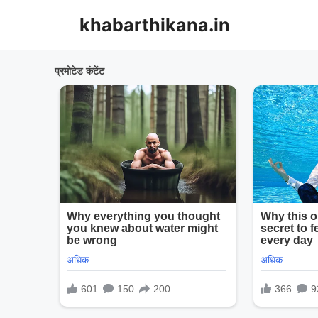
Skip
khabarthikana.in
to
content