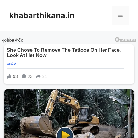
Skip
to
khabarthikana.in
Menu
content