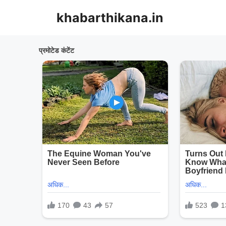
Skip
khabarthikana.in
to
content