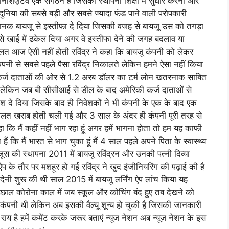
इनिशिएटिव एक संगठन है जिसकी स्थापना शिक्षा में सुधार करना और
दुनिया की सबसे बड़ी और सबसे ज्यादा फंड पाने वाली परोपकारी
 अचानक बायजू से इस्तीफा दे दिया जिसकी वजह से बायजू उस को तगड़ा
से खाई में ढकेल दिया अगर वे इस्तीफा देने की जगह बदलाव या
ालत आज ऐसी नहीं होती रविंद्र ने कहा कि बायजू कंपनी को लेकर
पनी से सबसे पहले पैसा रविंद्र निकालते लेकिन हमने ऐसा नहीं किया
ी कर्ज दाताओं की ओर से 1.2 अरब डॉलर का टर्म लोन खतरनाक साबित
 लेकिन जब बी सीसीआई से डील के बाद अमेरिकी कर्ज दाताओं से
ेश दे दिया जिसके बाद ही निवेशकों ने भी कंपनी के एक के बाद एक
ालत खराब होती चली गई और 3 साल के अंदर ही कंपनी पूरी तरह से
कहा कि मैं कहीं नहीं भाग रहा हूं अगर हमें भागना होता तो हम यह काफी
 कि मैं भारत से भाग चुका हूं मैं 4 साल पहले अपने पिता के स्वास्थ्य
स की स्थापना 2011 में बायजू रविंद्रन और उनकी पत्नी दिव्या
प के तौर पर मशहूर हो गई रविंद्र ने खुद इंजीनियरिंग की पढ़ाई की है
देनी शुरू की थी साल 2015 में बायजू लर्निंग ऐप लांच किया यह
ी उछाल कोरोना काल में जब स्कूल और कोचिंग बंद हुए तब देखने को
नी थी लेकिन अब इसकी वैल्यू शून्य हो चुकी है जिसकी जानकारी
 है हमें कमेंट करके जरूर बताएं न्यूज नेशन अब न्यूज़ नेशन के इस