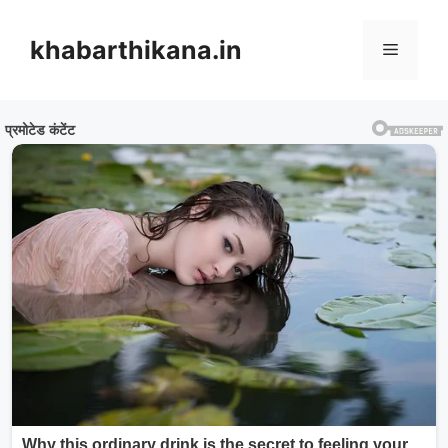
Skip
to
khabarthikana.in
Menu
content