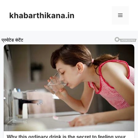
Skip
to
khabarthikana.in
Menu
content