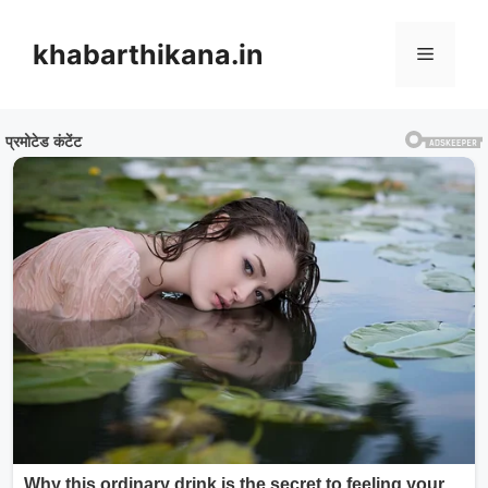
Skip
to
khabarthikana.in
Menu
content