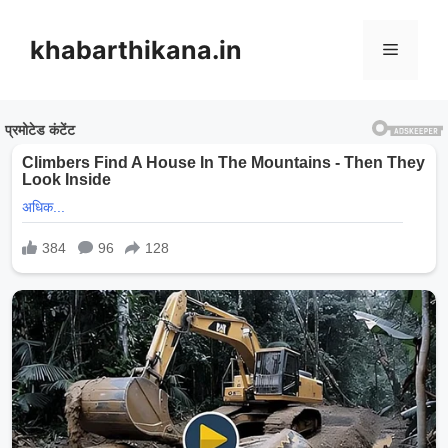
Skip
to
khabarthikana.in
Menu
content