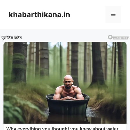
Skip
to
khabarthikana.in
Menu
content