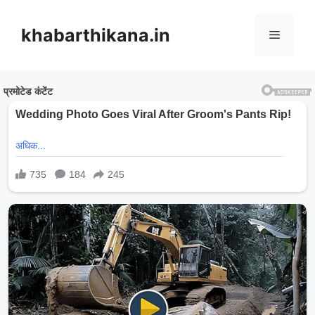
Skip
to
khabarthikana.in
Menu
content